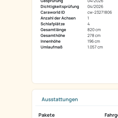
Gasprüfung
04/2026
Dichtigkeitsprüfung
04/2026
Caraworld ID
cw-23271806
Anzahl der Achsen
1
Schlafplätze
4
Gesamtlänge
820 cm
Gesamthöhe
278 cm
Innenhöhe
196 cm
Umlaufmaß
1.057 cm
Ausstattungen
Pakete
Fahrg