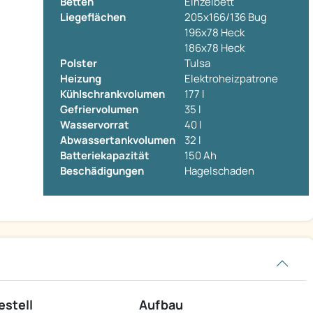
Betten
Einzelbett
Liegeflächen
205x166/136 Bug
196x78 Heck
186x78 Heck
Polster
Tulsa
Heizung
Elektroheizpatrone
Kühlschrankvolumen
177 l
Gefriervolumen
35 l
Wasservorrat
40 l
Abwassertankvolumen
32 l
Batteriekapazität
150 Ah
Beschädigungen
Hagelschaden
estell
Aufbau