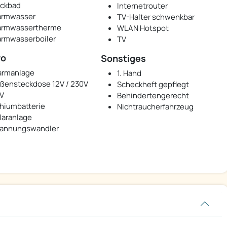
ckbad
Internetrouter
rmwasser
TV-Halter schwenkbar
rmwassertherme
WLAN Hotspot
rmwasserboiler
TV
ro
Sonstiges
armanlage
1. Hand
ßensteckdose 12V / 230V
Scheckheft gepflegt
TV
Behindertengerecht
thiumbatterie
Nichtraucherfahrzeug
laranlage
annungswandler