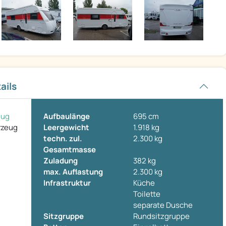
ails
eug
Aufbaulänge
695 cm
rzeug
Leergewicht
1.918 kg
techn. zul.
2.300 kg
Gesamtmasse
Zuladung
382 kg
max. Auflastung
2.300 kg
Infrastruktur
Küche
Toilette
separate Dusche
Sitzgruppe
Rundsitzgruppe