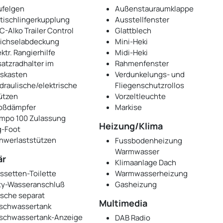
ufelgen
Außenstauraumklappe
tischlingerkupplung
Ausstellfenster
C-Alko Trailer Control
Glattblech
ichselabdeckung
Mini-Heki
ektr. Rangierhilfe
Midi-Heki
satzradhalter im
Rahmenfenster
skasten
Verdunkelungs- und
draulische/elektrische
Fliegenschutzrollos
ützen
Vorzeltleuchte
oßdämpfer
Markise
mpo 100 Zulassung
Heizung/Klima
g-Foot
hwerlaststützen
Fussbodenheizung
Warmwasser
är
Klimaanlage Dach
ssetten-Toilette
Warmwasserheizung
ty-Wasseranschluß
Gasheizung
sche separat
Multimedia
ischwassertank
ischwassertank-Anzeige
DAB Radio