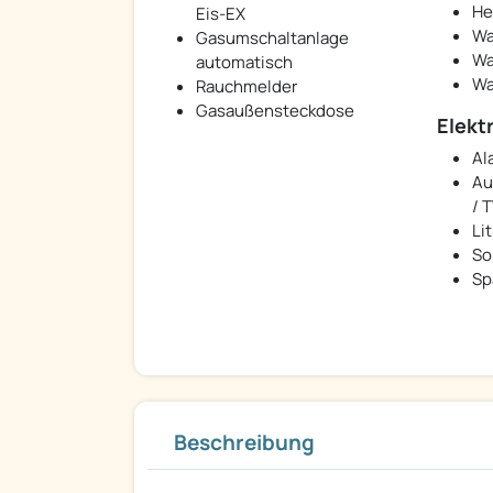
He
Eis-EX
Wa
Gasumschaltanlage
Wa
automatisch
Wa
Rauchmelder
Gasaußensteckdose
Elekt
Al
Au
/ 
Li
So
Sp
Beschreibung