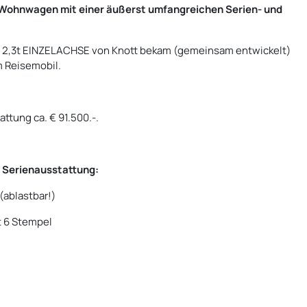
 Wohnwagen mit einer äußerst umfangreichen Serien- und
e 2,3t EINZELACHSE von Knott bekam (gemeinsam entwickelt)
m Reisemobil.
ttung ca. € 91.500.-.
 Serienausstattung:
ablastbar!)
t 6 Stempel