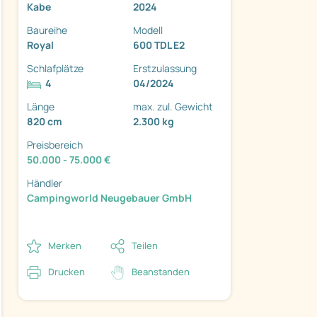
Kabe
2024
Baureihe
Modell
Royal
600 TDL E2
Schlafplätze
Erstzulassung
4
04/2024
Länge
max. zul. Gewicht
820 cm
2.300 kg
ter
Preisbereich
50.000 - 75.000 €
Händler
Campingworld Neugebauer GmbH
Merken
Teilen
Drucken
Beanstanden