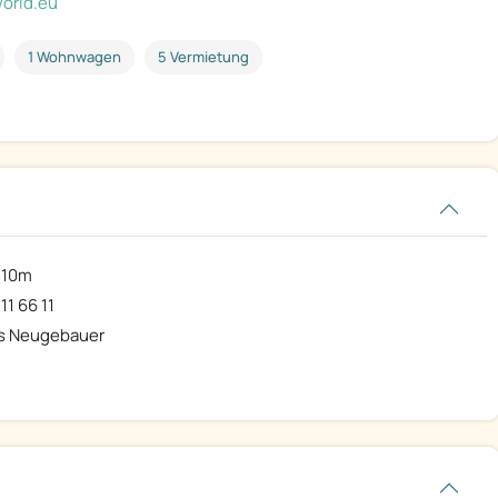
orld.eu
1 Wohnwagen
5 Vermietung
410m
11 66 11
 Neugebauer