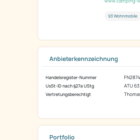
www.camping-w
93 Wohnmobile
Anbieterkennzeichnung
FN287
Handelsregister-Nummer
ATU 63 
UsSt-ID nach §27a UStg
Thomas
Vertretungsberechtigt
Portfolio