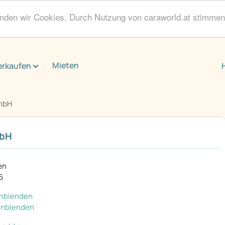
enden wir Cookies. Durch Nutzung von caraworld.at stimme
Mieten
erkaufen
mbH
mbH
en
6
einblenden
einblenden