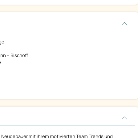
go
nn + Bischoff
o
lie Neugebauer mit ihrem motivierten Team Trends und