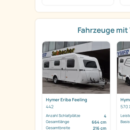
Fahrzeuge mit
Hymer Eriba Feeling
Hym
442
570 
Anzahl Schlafplätze
Leis
4
Gesamtlänge
Basi
664 cm
Gesamtbreite
216 cm