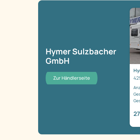
Hymer Sulzbacher
GmbH
Hy
Zur Händlerseite
42
Anz
Ge
Ges
27