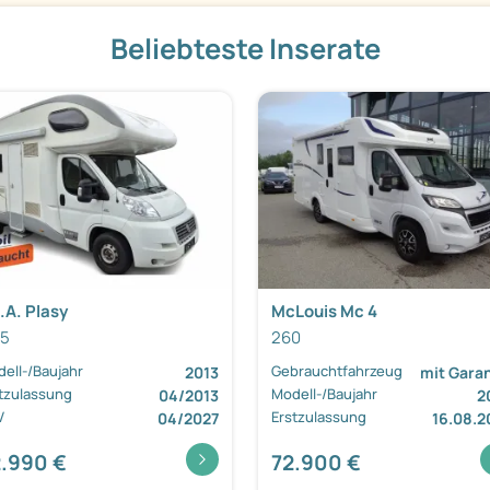
Beliebteste Inserate
.A. Plasy
McLouis Mc 4
65
260
ell-/Baujahr
Gebrauchtfahrzeug
2013
mit Garan
tzulassung
Modell-/Baujahr
04/2013
2
V
Erstzulassung
04/2027
16.08.2
.990 €
72.900 €