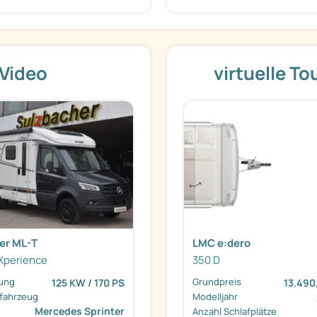
 Video
virtuelle T
er ML-T
LMC e:dero
Xperience
350 D
tung
Grundpreis
125 KW / 170 PS
13.490
sfahrzeug
Modelljahr
Mercedes Sprinter
Anzahl Schlafplätze