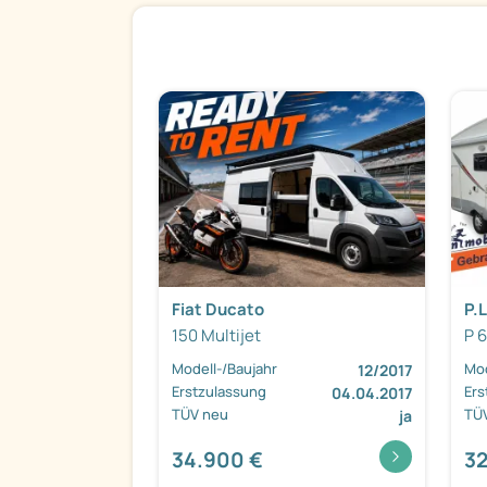
Fiat Ducato
P.L
150 Multijet
P 
Modell-/Baujahr
Mod
12/2017
Erstzulassung
Ers
04.04.2017
TÜV neu
TÜ
ja
34.900 €
32