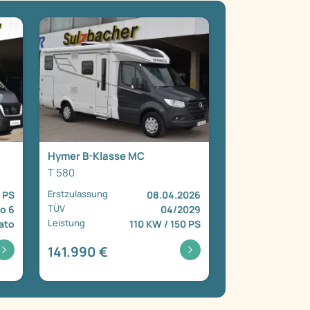
Hymer B-Klasse MC
T 580
Erstzulassung
 PS
08.04.2026
TÜV
o 6
04/2029
Leistung
ato
110 KW / 150 PS
141.990 €