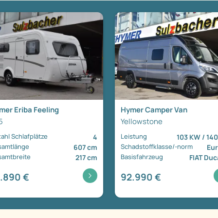
mer Eriba Feeling
Hymer Camper Van
5
Yellowstone
ahl Schlafplätze
Leistung
4
103 KW / 140
samtlänge
Schadstoffklasse/-norm
607 cm
Eur
amtbreite
Basisfahrzeug
217 cm
FIAT Duc
.890 €
92.990 €