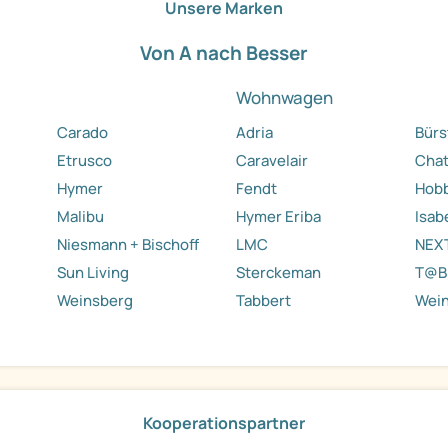
Unsere Marken
Von A nach Besser
Wohnwagen
Carado
Adria
Bürs
Etrusco
Caravelair
Cha
Hymer
Fendt
Hob
Malibu
Hymer Eriba
Isab
Niesmann + Bischoff
LMC
NEX
Sun Living
Sterckeman
T@B
Weinsberg
Tabbert
Wei
Kooperationspartner