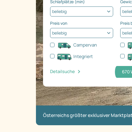
Schlafplätze (min)
Gewic
Preis von
Preis 
Campervan
Integriert
Detailsuche
670
Österreichs größter exklusiver Marktpl