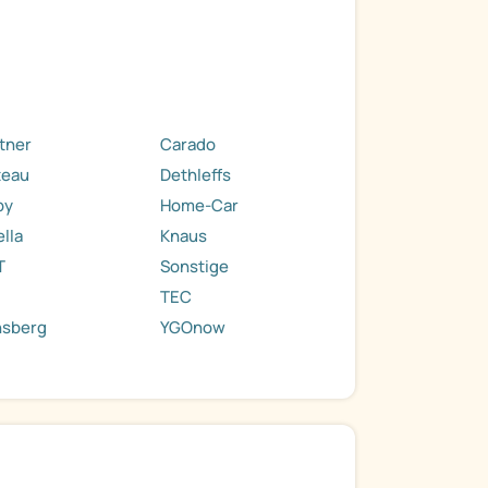
tner
Carado
teau
Dethleffs
by
Home-Car
ella
Knaus
T
Sonstige
TEC
nsberg
YGOnow