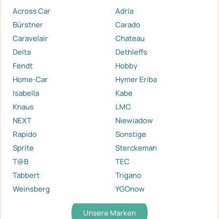
Across Car
Adria
Bürstner
Carado
Caravelair
Chateau
Delta
Dethleffs
Fendt
Hobby
Home-Car
Hymer Eriba
Isabella
Kabe
Knaus
LMC
NEXT
Niewiadow
Rapido
Sonstige
Sprite
Sterckeman
T@B
TEC
Tabbert
Trigano
Weinsberg
YGOnow
Unsere Marken