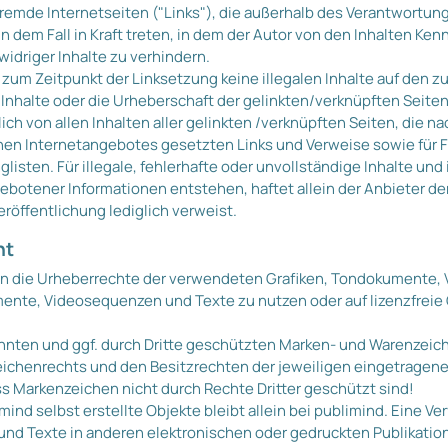
 fremde Internetseiten ("Links"), die außerhalb des Verantwortu
n dem Fall in Kraft treten, in dem der Autor von den Inhalten Ke
idriger Inhalte zu verhindern.
s zum Zeitpunkt der Linksetzung keine illegalen Inhalte auf den 
 Inhalte oder die Urheberschaft der gelinkten/verknüpften Seiten
lich von allen Inhalten aller gelinkten /verknüpften Seiten, die 
igenen Internetangebotes gesetzten Links und Verweise sowie für
isten. Für illegale, fehlerhafte oder unvollständige Inhalte und
botener Informationen entstehen, haftet allein der Anbieter der
Veröffentlichung lediglich verweist.
ht
ionen die Urheberrechte der verwendeten Grafiken, Tondokumente
umente, Videosequenzen und Texte zu nutzen oder auf lizenzfre
nnten und ggf. durch Dritte geschützten Marken- und Warenzeic
chenrechts und den Besitzrechten der jeweiligen eingetragenen
ss Markenzeichen nicht durch Rechte Dritter geschützt sind!
imind selbst erstellte Objekte bleibt allein bei publimind. Eine V
nd Texte in anderen elektronischen oder gedruckten Publikatio