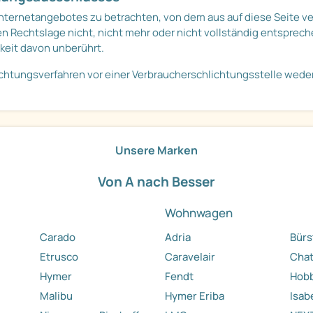
 Internetangebotes zu betrachten, von dem aus auf diese Seite v
 Rechtslage nicht, nicht mehr oder nicht vollständig entsprechen
gkeit davon unberührt.
ichtungsverfahren vor einer Verbraucherschlichtungsstelle weder 
Unsere Marken
Von A nach Besser
Wohnwagen
Carado
Adria
Bürs
Etrusco
Caravelair
Cha
Hymer
Fendt
Hob
Malibu
Hymer Eriba
Isab