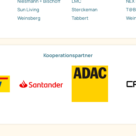
Niesmann + Bischoff
LMC
NEX
Sun Living
Sterckeman
T@B
Weinsberg
Tabbert
Wei
Kooperationspartner