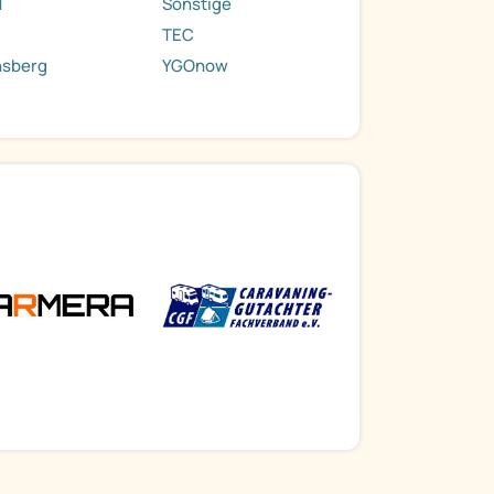
T
Sonstige
TEC
nsberg
YGOnow