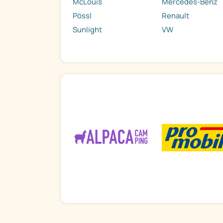
McLouis
Mercedes-Benz
Pössl
Renault
Sunlight
VW