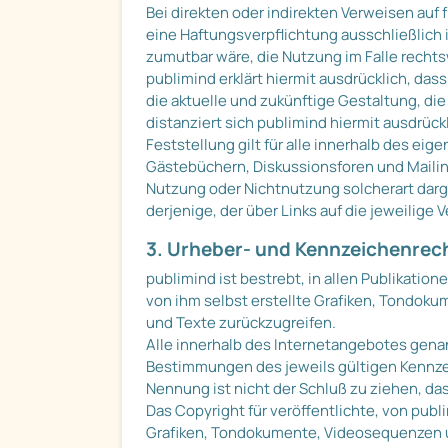
Bei direkten oder indirekten Verweisen auf
eine Haftungsverpflichtung ausschließlich i
zumutbar wäre, die Nutzung im Falle rechtsw
publimind erklärt hiermit ausdrücklich, das
die aktuelle und zukünftige Gestaltung, die
distanziert sich publimind hiermit ausdrück
Feststellung gilt für alle innerhalb des e
Gästebüchern, Diskussionsforen und Mailingl
Nutzung oder Nichtnutzung solcherart darge
derjenige, der über Links auf die jeweilige 
3. Urheber- und Kennzeichenrec
publimind ist bestrebt, in allen Publikat
von ihm selbst erstellte Grafiken, Tondok
und Texte zurückzugreifen.
Alle innerhalb des Internetangebotes gena
Bestimmungen des jeweils gültigen Kennzei
Nennung ist nicht der Schluß zu ziehen, da
Das Copyright für veröffentlichte, von publ
Grafiken, Tondokumente, Videosequenzen u