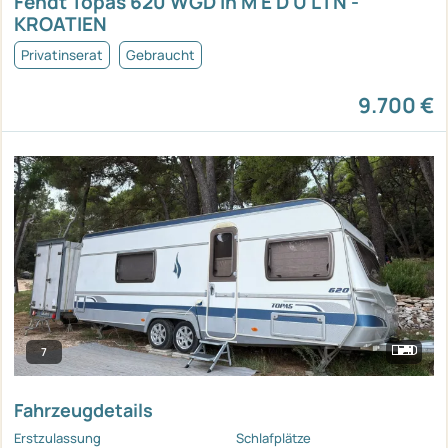
Fendt Topas 620 WGD in M E D U L I N -
KROATIEN
Privatinserat
Gebraucht
9.700 €
7
Fahrzeugdetails
Erstzulassung
Schlafplätze