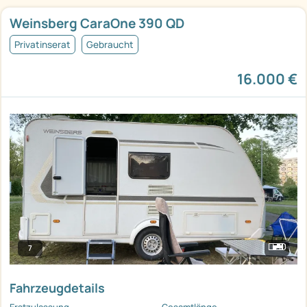
Weinsberg CaraOne 390 QD
Privatinserat
Gebraucht
16.000 €
7
Fahrzeugdetails