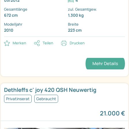
05/2012
4
Gesamtlänge
zul. Gesamtgew.
672 cm
1.300 kg
Modelljahr
Breite
2010
223 cm
Merken
Teilen
Drucken
Mehr Details
Dethleffs c' joy 420 QSH Neuwertig
Privatinserat
Gebraucht
21.000 €