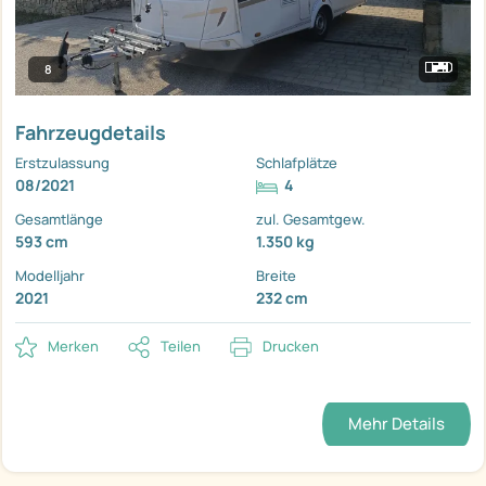
8
Fahrzeugdetails
Erstzulassung
Schlafplätze
08/2021
4
Gesamtlänge
zul. Gesamtgew.
593 cm
1.350 kg
Modelljahr
Breite
2021
232 cm
Merken
Teilen
Drucken
Mehr Details