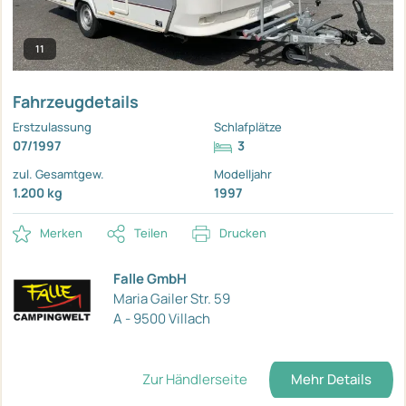
11
Fahrzeugdetails
Erstzulassung
Schlafplätze
07/1997
3
zul. Gesamtgew.
Modelljahr
1.200 kg
1997
Merken
Teilen
Drucken
Falle GmbH
Maria Gailer Str. 59
A - 9500 Villach
Zur Händlerseite
Mehr Details