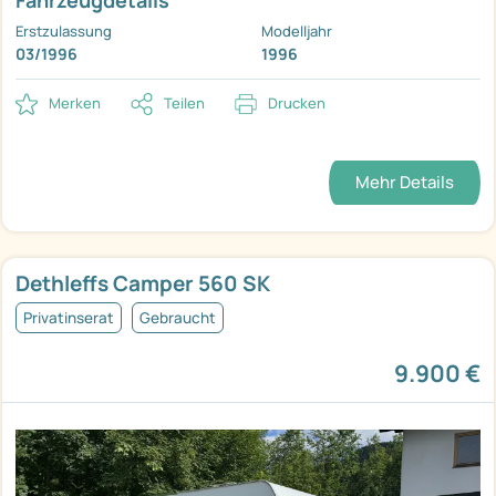
Fahrzeugdetails
Erstzulassung
Modelljahr
03/1996
1996
Merken
Teilen
Drucken
Mehr Details
Dethleffs Camper 560 SK
Privatinserat
Gebraucht
9.900 €