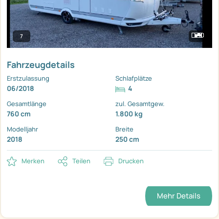
7
Fahrzeugdetails
Erstzulassung
Schlafplätze
06/2018
4
Gesamtlänge
zul. Gesamtgew.
760 cm
1.800 kg
Modelljahr
Breite
2018
250 cm
Merken
Teilen
Drucken
Mehr Details