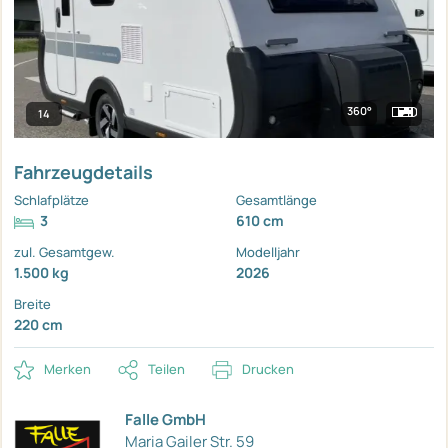
360°
14
Fahrzeugdetails
Schlafplätze
Gesamtlänge
3
610 cm
zul. Gesamtgew.
Modelljahr
1.500 kg
2026
Breite
220 cm
Merken
Teilen
Drucken
Falle GmbH
Maria Gailer Str. 59