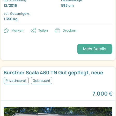
Erstzulassung
Gesamtlänge
12/2016
593 cm
zul. Gesamtgew.
1.350 kg
Merken
Teilen
Drucken
Mehr Details
Bürstner Scala 480 TN Gut gepflegt, neue
Privatinserat
Gebraucht
7.000 €