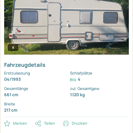
8
Fahrzeugdetails
Erstzulassung
Schlafplätze
04/1993
4
Gesamtlänge
zul. Gesamtgew.
661 cm
1.120 kg
Breite
217 cm
Merken
Teilen
Drucken