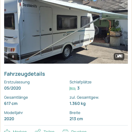
8
Fahrzeugdetails
Erstzulassung
Schlafplätze
05/2020
3
Gesamtlänge
zul. Gesamtgew.
617 cm
1.360 kg
Modelljahr
Breite
2020
213 cm
Merken
Teilen
Drucken