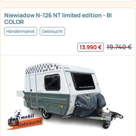
Niewiadow N-126 NT limited edition - BI
COLOR
Händlerinserat
Gebraucht
19.740 €
13.990 €
10