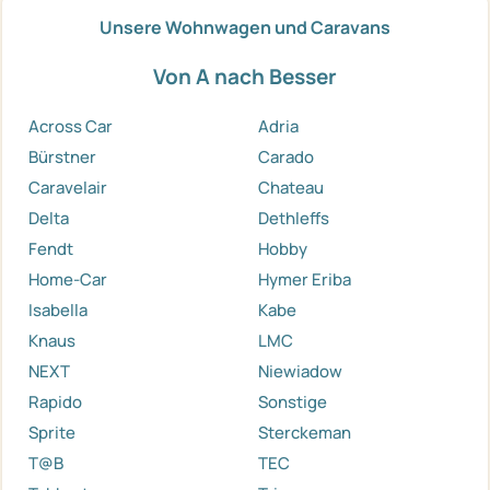
Unsere Wohnwagen und Caravans
Von A nach Besser
Across Car
Adria
Bürstner
Carado
Caravelair
Chateau
Delta
Dethleffs
Fendt
Hobby
Home-Car
Hymer Eriba
Isabella
Kabe
Knaus
LMC
NEXT
Niewiadow
Rapido
Sonstige
Sprite
Sterckeman
T@B
TEC