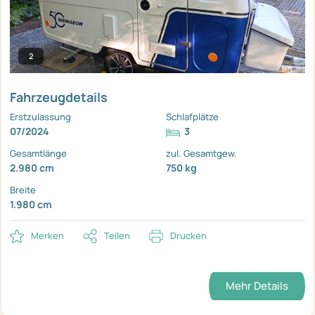
2
Fahrzeugdetails
Erstzulassung
Schlafplätze
07/2024
3
Gesamtlänge
zul. Gesamtgew.
2.980 cm
750 kg
Breite
1.980 cm
Merken
Teilen
Drucken
Mehr Details