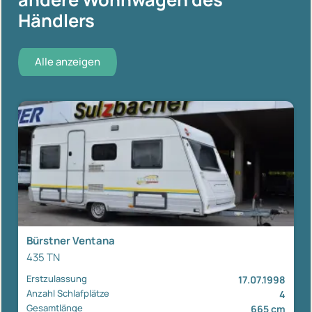
Händlers
Alle anzeigen
Bürstner Ventana
435 TN
Erstzulassung
17.07.1998
Anzahl Schlafplätze
4
Gesamtlänge
665 cm