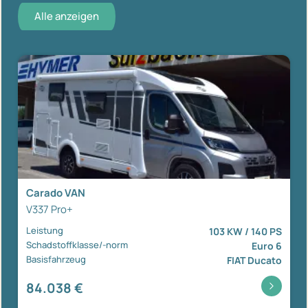
Alle anzeigen
Carado VAN
V337 Pro+
Leistung
103 KW / 140 PS
Schadstoffklasse/-norm
Euro 6
Basisfahrzeug
FIAT Ducato
84.038 €