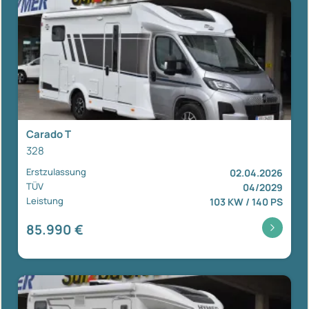
Carado T
328
Erstzulassung
02.04.2026
TÜV
04/2029
Leistung
103 KW / 140 PS
85.990 €