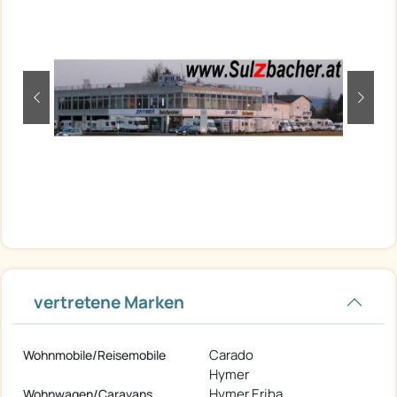
zurück
weite
vertretene Marken
Carado
Wohnmobile/Reisemobile
Hymer
Hymer Eriba
Wohnwagen/Caravans