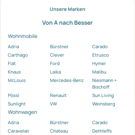
Unsere Marken
Von A nach Besser
Wohnmobile
Adria
Bürstner
Carado
Carthago
Clever
Etrusco
Fiat
Ford
Hymer
Knaus
Laika
Malibu
McLouis
Mercedes-Benz
Niesmann +
Bischoff
Pössl
Renault
Sun Living
Sunlight
VW
Weinsberg
Wohnwagen
Adria
Bürstner
Carado
Caravelair
Chateau
Dethleffs