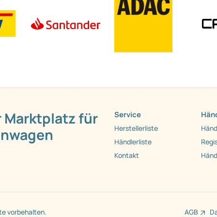
 Marktplatz für
Service
Händ
Herstellerliste
Händ
hnwagen
Händlerliste
Regis
Kontakt
Händ
te vorbehalten.
AGB
D