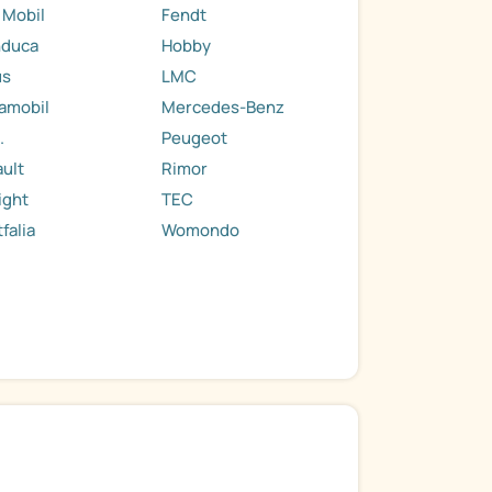
 Mobil
Fendt
nduca
Hobby
us
LMC
amobil
Mercedes-Benz
.
Peugeot
ult
Rimor
ight
TEC
falia
Womondo