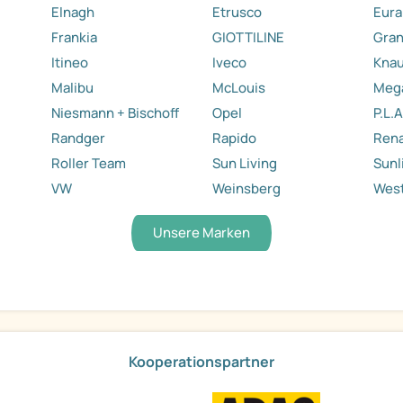
Elnagh
Etrusco
Eura
Frankia
GIOTTILINE
Gra
Itineo
Iveco
Kna
Malibu
McLouis
Meg
Niesmann + Bischoff
Opel
P.L.A
Randger
Rapido
Rena
Roller Team
Sun Living
Sunl
VW
Weinsberg
West
Unsere Marken
Kooperationspartner