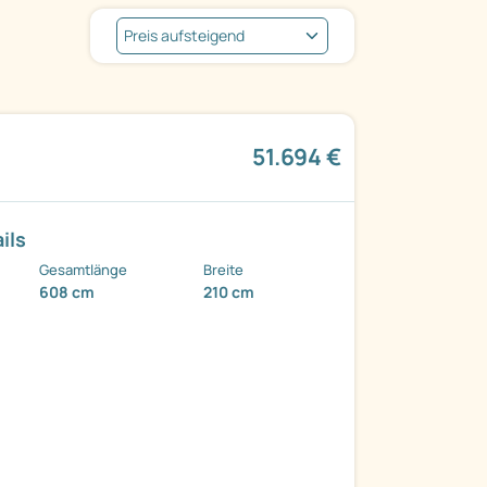
51.694 €
ils
Gesamtlänge
Breite
608 cm
210 cm