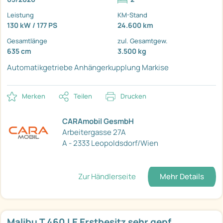
Leistung
KM-Stand
130 kW / 177 PS
24.600 km
Gesamtlänge
zul. Gesamtgew.
635 cm
3.500 kg
Automatikgetriebe
Anhängerkupplung
Markise
Merken
Teilen
Drucken
CARAmobil GesmbH
Arbeitergasse 27A
A - 2333 Leopoldsdorf/Wien
Zur Händlerseite
Mehr Details
Malibu T 460 LE Erstbesitz sehr gepf