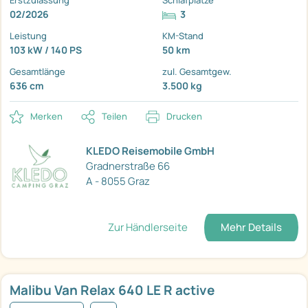
Erstzulassung
Schlafplätze
02/2026
3
Leistung
KM-Stand
103 kW / 140 PS
50 km
Gesamtlänge
zul. Gesamtgew.
636 cm
3.500 kg
Merken
Teilen
Drucken
KLEDO Reisemobile GmbH
Gradnerstraße 66
A - 8055 Graz
Zur Händlerseite
Mehr Details
Malibu Van Relax 640 LE R active