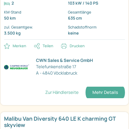
2
103 kW / 140 PS
KM-Stand
Gesamtlänge
50 km
635 cm
zul. Gesamtgew.
Schadstoffnorm
3.500 kg
keine
Merken
Teilen
Drucken
CWN Sales & Service GmbH
Telefunkenstraße 17
A - 4840 Vöcklabruck
Zur Händlerseite
Mehr Details
Malibu Van Diversity 640 LE K charming GT
skyview