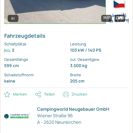
360°
61
Fahrzeugdetails
Schlafplätze
Leistung
2
103 kW / 140 PS
Gesamtlänge
zul. Gesamtgew.
599 cm
3.500 kg
Schadstoffnorm
Breite
keine
205 cm
Merken
Teilen
Drucken
Campingworld Neugebauer GmbH
Wiener Straße 96
A - 2620 Neunkirchen