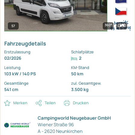
360°
57
Fahrzeugdetails
Erstzulassung
Schlafplätze
02/2026
2
Leistung
KM-Stand
103 kW / 140 PS
50 km
Gesamtlänge
zul. Gesamtgew.
541 cm
3.500 kg
Merken
Teilen
Drucken
Campingworld Neugebauer GmbH
Wiener Straße 96
A - 2620 Neunkirchen