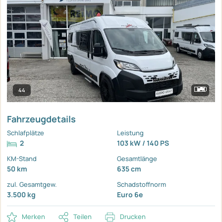
44
Fahrzeugdetails
Schlafplätze
Leistung
2
103 kW / 140 PS
KM-Stand
Gesamtlänge
50 km
635 cm
zul. Gesamtgew.
Schadstoffnorm
3.500 kg
Euro 6e
Merken
Teilen
Drucken