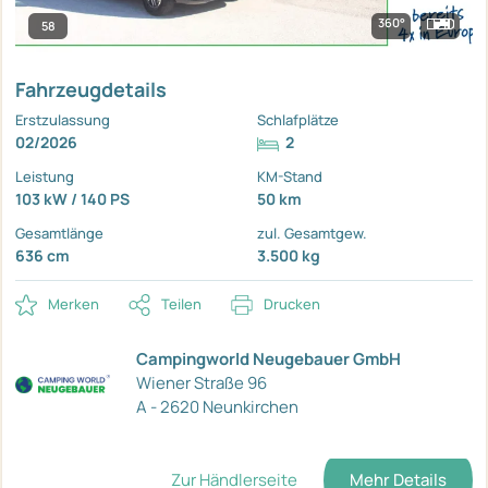
360°
58
Fahrzeugdetails
Erstzulassung
Schlafplätze
02/2026
2
Leistung
KM-Stand
103 kW / 140 PS
50 km
Gesamtlänge
zul. Gesamtgew.
636 cm
3.500 kg
Merken
Teilen
Drucken
Campingworld Neugebauer GmbH
Wiener Straße 96
A - 2620 Neunkirchen
Zur Händlerseite
Mehr Details