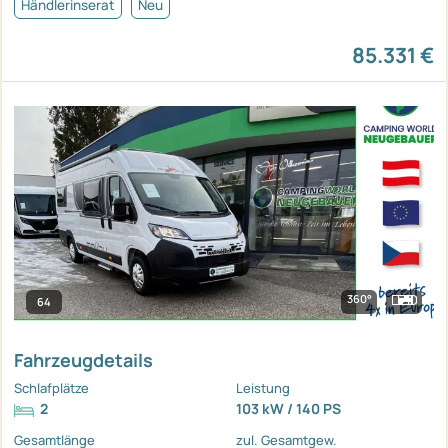
Händlerinserat
Neu
85.331 €
360°
64
Fahrzeugdetails
Schlafplätze
Leistung
2
103 kW / 140 PS
Gesamtlänge
zul. Gesamtgew.