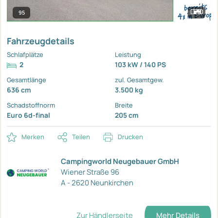
95
Fahrzeugdetails
Schlafplätze
Leistung
2
103 kW / 140 PS
Gesamtlänge
zul. Gesamtgew.
636 cm
3.500 kg
Schadstoffnorm
Breite
Euro 6d-final
205 cm
Merken
Teilen
Drucken
Campingworld Neugebauer GmbH
Wiener Straße 96
A - 2620 Neunkirchen
Zur Händlerseite
Mehr Details