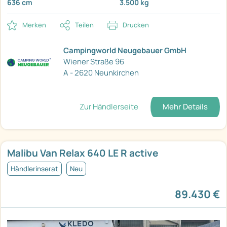
636 cm
3.500 kg
Merken
Teilen
Drucken
Campingworld Neugebauer GmbH
Wiener Straße 96
A - 2620 Neunkirchen
Zur Händlerseite
Mehr Details
Malibu Van Relax 640 LE R active
Händlerinserat
Neu
89.430 €