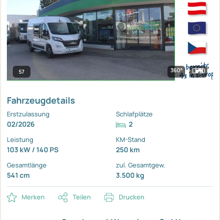
360°
57
Fahrzeugdetails
Erstzulassung
Schlafplätze
02/2026
2
Leistung
KM-Stand
103 kW / 140 PS
250 km
Gesamtlänge
zul. Gesamtgew.
541 cm
3.500 kg
Merken
Teilen
Drucken