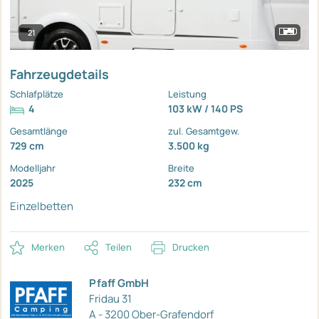
21
Fahrzeugdetails
Schlafplätze
Leistung
4
103 kW / 140 PS
Gesamtlänge
zul. Gesamtgew.
729 cm
3.500 kg
Modelljahr
Breite
2025
232 cm
Einzelbetten
Merken
Teilen
Drucken
Pfaff GmbH
Fridau 31
A - 3200 Ober-Grafendorf