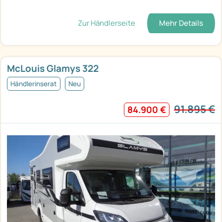
Zur Händlerseite
Mehr Details
McLouis Glamys 322
Händlerinserat
Neu
91.895 €
84.900 €