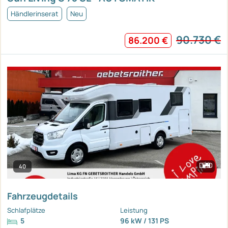
Händlerinserat
Neu
90.730 €
86.200 €
40
Fahrzeugdetails
Schlafplätze
Leistung
5
96 kW / 131 PS