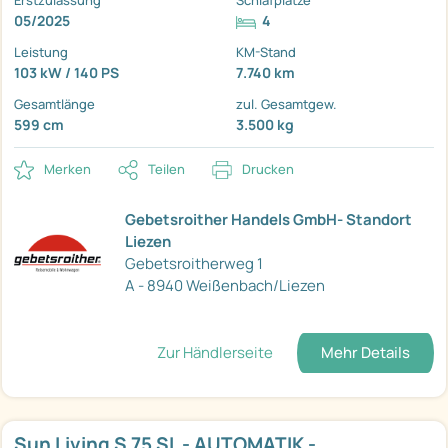
Erstzulassung
Schlafplätze
05/2025
4
Leistung
KM-Stand
103 kW / 140 PS
7.740 km
Gesamtlänge
zul. Gesamtgew.
599 cm
3.500 kg
Merken
Teilen
Drucken
Gebetsroither Handels GmbH- Standort
Liezen
Gebetsroitherweg 1
A - 8940 Weißenbach/Liezen
Zur Händlerseite
Mehr Details
Sun Living S 75 SL - AUTOMATIK -