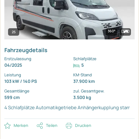
360°
25
Fahrzeugdetails
Erstzulassung
Schlafplätze
04/2025
5
Leistung
KM-Stand
103 kW / 140 PS
37.900 km
Gesamtlänge
zul. Gesamtgew.
599 cm
3.500 kg
4 Schlafplätze
Automatikgetriebe
Anhängerkupplung starr
Merken
Teilen
Drucken