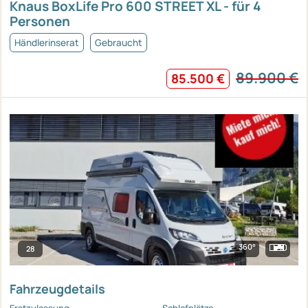
Knaus BoxLife Pro 600 STREET XL - für 4
Personen
Händlerinserat
Gebraucht
89.900 €
85.500 €
360°
28
Fahrzeugdetails