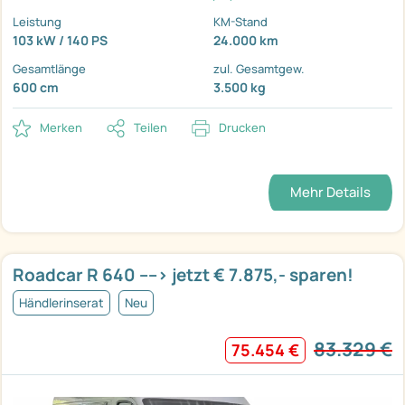
Leistung
KM-Stand
103 kW / 140 PS
24.000 km
Gesamtlänge
zul. Gesamtgew.
600 cm
3.500 kg
Merken
Teilen
Drucken
Mehr Details
Roadcar R 640 ----> jetzt € 7.875,- sparen!
Händlerinserat
Neu
83.329 €
75.454 €