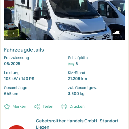
17
Fahrzeugdetails
Erstzulassung
Schlafplätze
05/2025
6
Leistung
KM-Stand
103 kW / 140 PS
21.208 km
Gesamtlänge
zul. Gesamtgew.
645 cm
3.500 kg
Merken
Teilen
Drucken
Gebetsroither Handels GmbH- Standort
Liezen