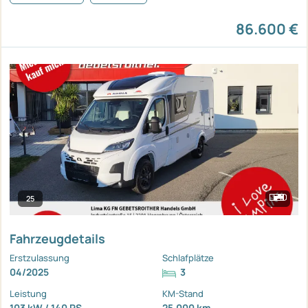
86.600 €
25
Fahrzeugdetails
Erstzulassung
Schlafplätze
04/2025
3
Leistung
KM-Stand
103 kW / 140 PS
25.000 km