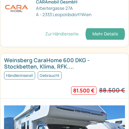
CARAmobil GesmbH
Arbeitergasse 27A
A - 2333 Leopoldsdorf/Wien
Zur Händlerseite
Mehr Details
Weinsberg CaraHome 600 DKG -
Stockbetten, Klima, RFK....
Händlerinserat
Gebraucht
88.500 €
81.500 €