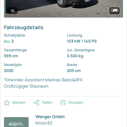
30
Fahrzeugdetails
Schlafplätze
Leistung
2
103 kW / 140 PS
Gesamtlänge
zul. Gesamtgew.
599 cm
3.500 kg
Modelljahr
Breite
2025
205 cm
Totwinkel-Assistent
Markise,Radio&RFK
Großzügiger Stauraum
Merken
Teilen
Drucken
Wenger GmbH
Moos 83