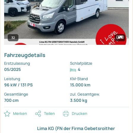
32
Fahrzeugdetails
Erstzulassung
Schlafplätze
05/2025
4
Leistung
KM-Stand
96 kW / 131 PS
15.000 km
Gesamtlänge
zul. Gesamtgew.
700 cm
3.500 kg
Merken
Teilen
Drucken
Lima KG (FN der Firma Gebetsroither