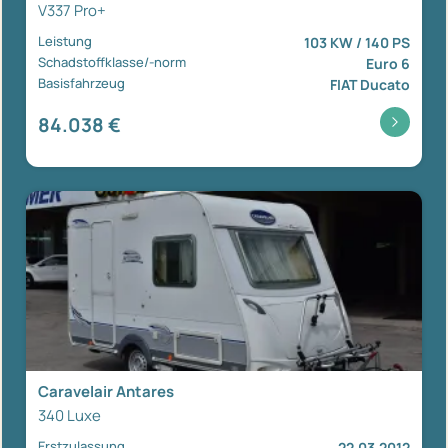
V337 Pro+
Leistung
103 KW / 140 PS
Schadstoffklasse/-norm
Euro 6
Basisfahrzeug
FIAT Ducato
84.038 €
Caravelair Antares
340 Luxe
Erstzulassung
22.03.2012