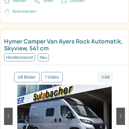
Merken
Teilen
Drucken
Beanstanden
Hymer Camper Van Ayers Rock Automatik,
Skyview, 541 cm
Händlerinserat
Neu
48 Bilder
1 Video
1/49
zurück
weit