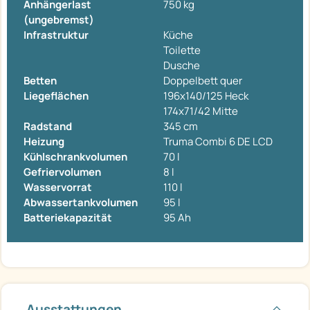
Anhängerlast
750 kg
(ungebremst)
Infrastruktur
Küche
Toilette
Dusche
Betten
Doppelbett quer
Liegeflächen
196x140/125 Heck
174x71/42 Mitte
Radstand
345 cm
Heizung
Truma Combi 6 DE LCD
Kühlschrankvolumen
70 l
Gefriervolumen
8 l
Wasservorrat
110 l
Abwassertankvolumen
95 l
Batteriekapazität
95 Ah
Ausstattungen