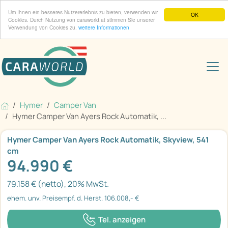
Um Ihnen ein besseres Nutzererlebnis zu bieten, verwenden wir
OK
Cookies. Durch Nutzung von caraworld.at stimmen Sie unserer
Verwendung von Cookies zu.
weitere Informationen
Hymer
Camper Van
Hymer Camper Van Ayers Rock Automatik, ...
Hymer Camper Van Ayers Rock Automatik, Skyview, 541
cm
94.990 €
79.158 € (netto), 20% MwSt.
ehem. unv. Preisempf. d. Herst. 106.008,- €
Tel. anzeigen