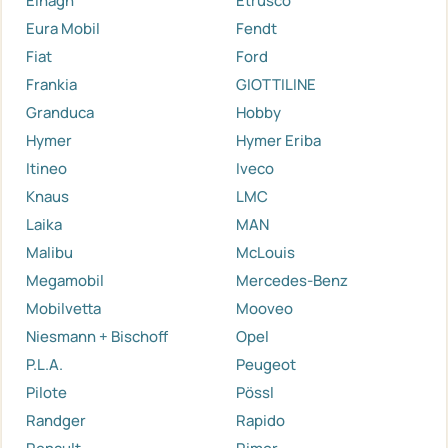
Elnagh
Etrusco
Eura Mobil
Fendt
Fiat
Ford
Frankia
GIOTTILINE
Granduca
Hobby
Hymer
Hymer Eriba
Itineo
Iveco
Knaus
LMC
Laika
MAN
Malibu
McLouis
Megamobil
Mercedes-Benz
Mobilvetta
Mooveo
Niesmann + Bischoff
Opel
P.L.A.
Peugeot
Pilote
Pössl
Randger
Rapido