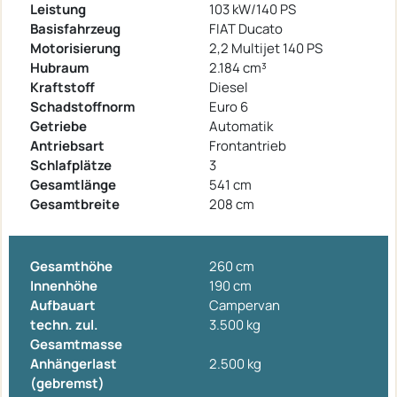
Leistung
103 kW/140 PS
Basisfahrzeug
FIAT Ducato
Motorisierung
2,2 Multijet 140 PS
Hubraum
2.184 cm³
Kraftstoff
Diesel
Schadstoffnorm
Euro 6
Getriebe
Automatik
Antriebsart
Frontantrieb
Schlafplätze
3
Gesamtlänge
541 cm
Gesamtbreite
208 cm
Gesamthöhe
260 cm
Innenhöhe
190 cm
Aufbauart
Campervan
techn. zul.
3.500 kg
Gesamtmasse
Anhängerlast
2.500 kg
(gebremst)