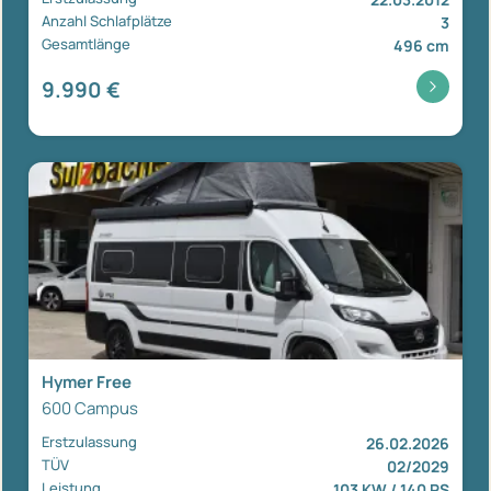
Anzahl Schlafplätze
3
Gesamtlänge
496 cm
9.990 €
Hymer Free
600 Campus
Erstzulassung
26.02.2026
TÜV
02/2029
Leistung
103 KW / 140 PS