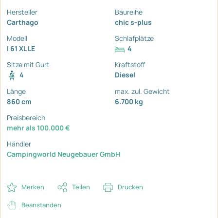
Hersteller
Baureihe
Carthago
chic s-plus
Modell
Schlafplätze
I 61 XL LE
4
Sitze mit Gurt
Kraftstoff
4
Diesel
Länge
max. zul. Gewicht
860 cm
6.700 kg
Preisbereich
mehr als 100.000 €
Händler
Campingworld Neugebauer GmbH
Merken
Teilen
Drucken
Beanstanden