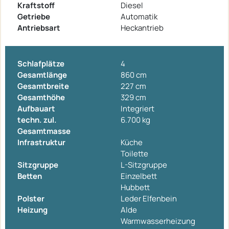
Kraftstoff
Diesel
Getriebe
Automatik
Antriebsart
Heckantrieb
Schlafplätze
4
Gesamtlänge
860 cm
Gesamtbreite
227 cm
Gesamthöhe
329 cm
Aufbauart
Integriert
techn. zul.
6.700 kg
Gesamtmasse
Infrastruktur
Küche
Toilette
Sitzgruppe
L-Sitzgruppe
Betten
Einzelbett
Hubbett
Polster
Leder Elfenbein
Heizung
Alde
Warmwasserheizung