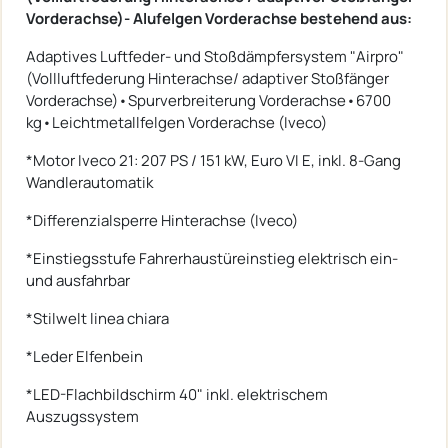
Vorderachse)-
Alufelgen Vorderachse
bestehend aus:
Adaptives Luftfeder- und Stoßdämpfersystem "Airpro"
(Vollluftfederung Hinterachse/ adaptiver Stoßfänger
Vorderachse)•Spurverbreiterung Vorderachse•6700
kg•Leichtmetallfelgen Vorderachse (Iveco)
*Motor Iveco 21: 207 PS / 151 kW, Euro VI E, inkl. 8-Gang
Wandlerautomatik
*Differenzialsperre Hinterachse (Iveco)
*Einstiegsstufe Fahrerhaustüreinstieg elektrisch ein-
und ausfahrbar
*Stilwelt linea chiara
*Leder Elfenbein
*LED-Flachbildschirm 40" inkl. elektrischem
Auszugssystem