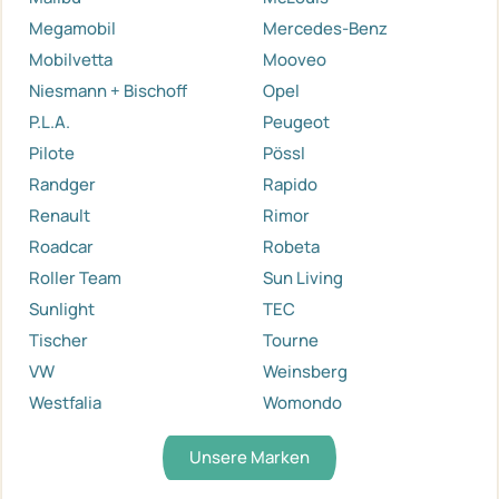
Megamobil
Mercedes-Benz
Mobilvetta
Mooveo
Niesmann + Bischoff
Opel
P.L.A.
Peugeot
Pilote
Pössl
Randger
Rapido
Renault
Rimor
Roadcar
Robeta
Roller Team
Sun Living
Sunlight
TEC
Tischer
Tourne
VW
Weinsberg
Westfalia
Womondo
Unsere Marken