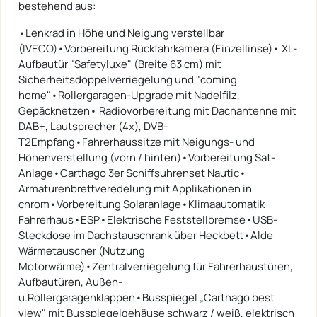
bestehend aus:
•Lenkrad in Höhe und Neigung verstellbar
(IVECO)•Vorbereitung Rückfahrkamera (Einzellinse)• XL-
Aufbautür "Safetyluxe" (Breite 63 cm) mit
Sicherheitsdoppelverriegelung und "coming
home"•Rollergaragen-Upgrade mit Nadelfilz,
Gepäcknetzen• Radiovorbereitung mit Dachantenne mit
DAB+, Lautsprecher (4x), DVB-
T2Empfang•Fahrerhaussitze mit Neigungs- und
Höhenverstellung (vorn / hinten)•Vorbereitung Sat-
Anlage•Carthago 3er Schiffsuhrenset Nautic•
Armaturenbrettveredelung mit Applikationen in
chrom•Vorbereitung Solaranlage•Klimaautomatik
Fahrerhaus•ESP•Elektrische Feststellbremse•USB-
Steckdose im Dachstauschrank über Heckbett•Alde
Wärmetauscher (Nutzung
Motorwärme)•Zentralverriegelung für Fahrerhaustüren,
Aufbautüren, Außen-
u.Rollergaragenklappen•Busspiegel „Carthago best
view" mit Busspiegelgehäuse schwarz / weiß, elektrisch