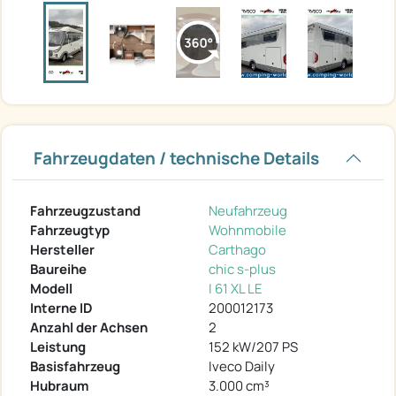
Fahrzeugdaten / technische Details
Fahrzeugzustand
Neufahrzeug
Fahrzeugtyp
Wohnmobile
Hersteller
Carthago
Baureihe
chic s-plus
Modell
I 61 XL LE
Interne ID
200012173
Anzahl der Achsen
2
Leistung
152 kW/207 PS
Basisfahrzeug
Iveco Daily
Hubraum
3.000 cm³