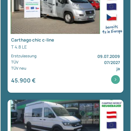
Carthago chic c-line
T 4.8 LE
Erstzulassung
09.07.2009
TÜV
07/2027
TÜV neu
ja
45.900 €