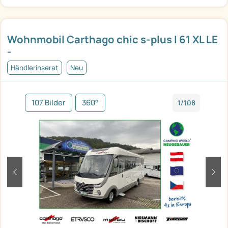
Wohnmobil Carthago chic s-plus I 61 XL LE
-
Händlerinserat
Neu
107 Bilder
360°
1/108
zurück
weit