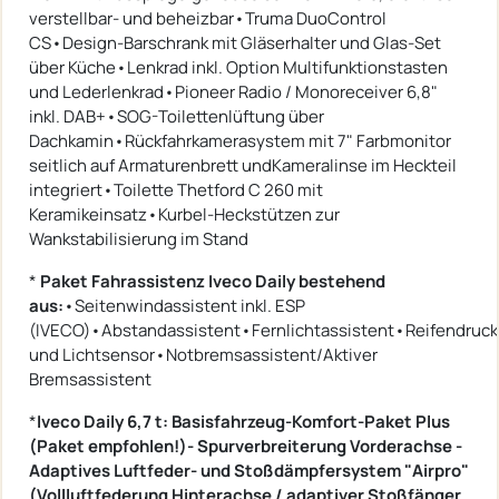
verstellbar- und beheizbar•Truma DuoControl
CS•Design-Barschrank mit Gläserhalter und Glas-Set
über Küche•Lenkrad inkl. Option Multifunktionstasten
und Lederlenkrad•Pioneer Radio / Monoreceiver 6,8"
inkl. DAB+•SOG-Toilettenlüftung über
Dachkamin•Rückfahrkamerasystem mit 7" Farbmonitor
seitlich auf Armaturenbrett undKameralinse im Heckteil
integriert•Toilette Thetford C 260 mit
Keramikeinsatz•Kurbel-Heckstützen zur
Wankstabilisierung im Stand
*
Paket Fahrassistenz Iveco Daily bestehend
aus:
•Seitenwindassistent inkl. ESP
(IVECO)•Abstandassistent•Fernlichtassistent•Reifendruc
und Lichtsensor•Notbremsassistent/Aktiver
Bremsassistent
*
Iveco Daily 6,7 t: Basisfahrzeug-Komfort-Paket Plus
(Paket empfohlen!)-
Spurverbreiterung Vorderachse -
Adaptives Luftfeder- und Stoßdämpfersystem
"Airpro"
(Vollluftfederung Hinterachse / adaptiver Stoßfänger