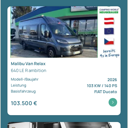
Malibu Van Relax
640 LE R ambition
Modell-/Baujahr
2026
Leistung
103 KW / 140 PS
Basisfahrzeug
FIAT Ducato
103.500 €