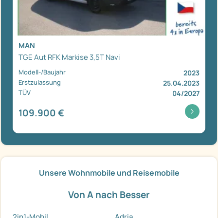
MAN
TGE Aut RFK Markise 3,5T Navi
Modell-/Baujahr
2023
Erstzulassung
25.04.2023
TÜV
04/2027
109.900 €
Unsere Wohnmobile und Reisemobile
Von A nach Besser
2in1-Mobil
Adria