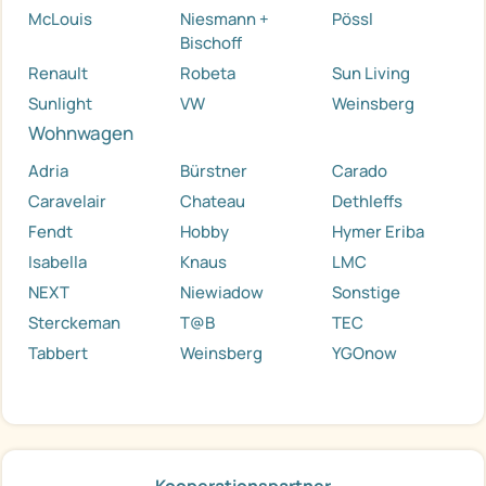
McLouis
Niesmann +
Pössl
Bischoff
Renault
Robeta
Sun Living
Sunlight
VW
Weinsberg
Wohnwagen
Adria
Bürstner
Carado
Caravelair
Chateau
Dethleffs
Fendt
Hobby
Hymer Eriba
Isabella
Knaus
LMC
NEXT
Niewiadow
Sonstige
Sterckeman
T@B
TEC
Tabbert
Weinsberg
YGOnow