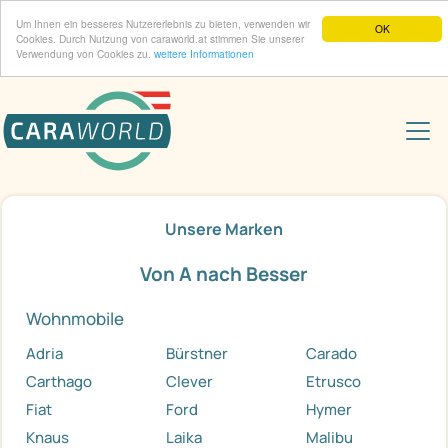
Um Ihnen ein besseres Nutzererlebnis zu bieten, verwenden wir
OK
Cookies. Durch Nutzung von caraworld.at stimmen Sie unserer
Verwendung von Cookies zu.
weitere Informationen
Unsere Marken
Von A nach Besser
Wohnmobile
Adria
Bürstner
Carado
Carthago
Clever
Etrusco
Fiat
Ford
Hymer
Knaus
Laika
Malibu