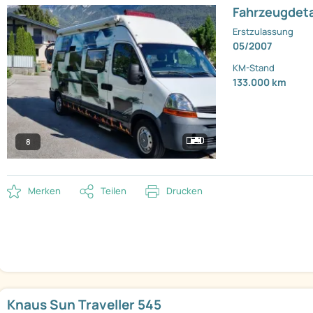
Fahrzeugdeta
Erstzulassung
05/2007
KM-Stand
133.000 km
8
Merken
Teilen
Drucken
Knaus Sun Traveller 545