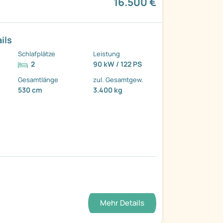
16.500 €
ils
Schlafplätze
Leistung
2
90 kW / 122 PS
Gesamtlänge
zul. Gesamtgew.
530 cm
3.400 kg
Mehr Details