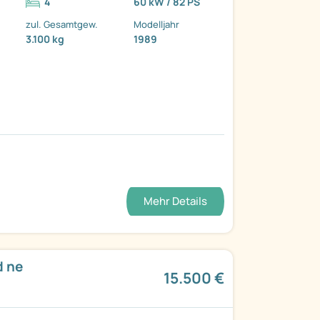
4
60 kW / 82 PS
zul. Gesamtgew.
Modelljahr
3.100 kg
1989
Mehr Details
d ne
15.500 €