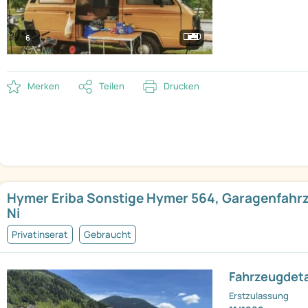
6
Merken
Teilen
Drucken
Hymer Eriba Sonstige Hymer 564, Garagenfahr
Ni
Privatinserat
Gebraucht
Fahrzeugdeta
Erstzulassung