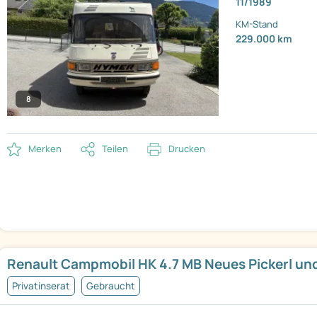
11/1989
KM-Stand
229.000 km
8
Merken
Teilen
Drucken
Renault Campmobil HK 4.7 MB Neues Pickerl un
Privatinserat
Gebraucht