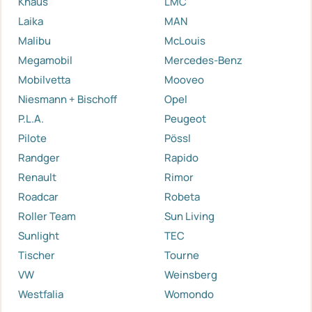
Knaus
LMC
Laika
MAN
Malibu
McLouis
Megamobil
Mercedes-Benz
Mobilvetta
Mooveo
Niesmann + Bischoff
Opel
P.L.A.
Peugeot
Pilote
Pössl
Randger
Rapido
Renault
Rimor
Roadcar
Robeta
Roller Team
Sun Living
Sunlight
TEC
Tischer
Tourne
VW
Weinsberg
Westfalia
Womondo