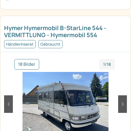
Hymer Hymermobil B-StarLine 544 -
VERMITTLUNG - Hymermobil 554
Händlerinserat
Gebraucht
18 Bilder
1/18
zurück
weit