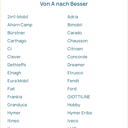
Von A nach Besser
2in1-Mobil
Adria
Ahorn Camp
Bimobil
Bürstner
Carado
Carthago
Chausson
Ci
Citroen
Clever
Concorde
Dethleffs
Dreamer
Elnagh
Etrusco
Eura Mobil
Fendt
Fiat
Ford
Frankia
GIOTTILINE
Granduca
Hobby
Hymer
Hymer Eriba
Itineo
Iveco