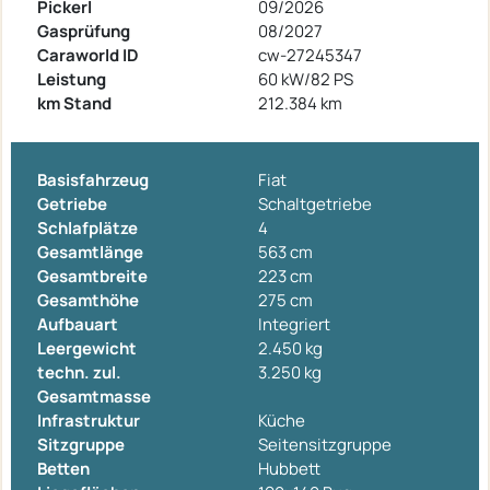
Pickerl
09/2026
Gasprüfung
08/2027
Caraworld ID
cw-27245347
Leistung
60 kW/82 PS
km Stand
212.384 km
Basisfahrzeug
Fiat
Getriebe
Schaltgetriebe
Schlafplätze
4
Gesamtlänge
563 cm
Gesamtbreite
223 cm
Gesamthöhe
275 cm
Aufbauart
Integriert
Leergewicht
2.450 kg
techn. zul.
3.250 kg
Gesamtmasse
Infrastruktur
Küche
Sitzgruppe
Seitensitzgruppe
Betten
Hubbett