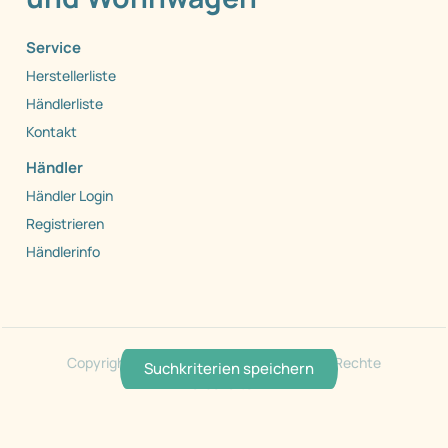
Service
Herstellerliste
Händlerliste
Kontakt
Händler
Händler Login
Registrieren
Händlerinfo
Copyright 1999 - 2026 by Caraworld. Alle Rechte
Suchkriterien speichern
vorbehalten.
AGB
Datenschutz
Barrierefreiheit
Impressum