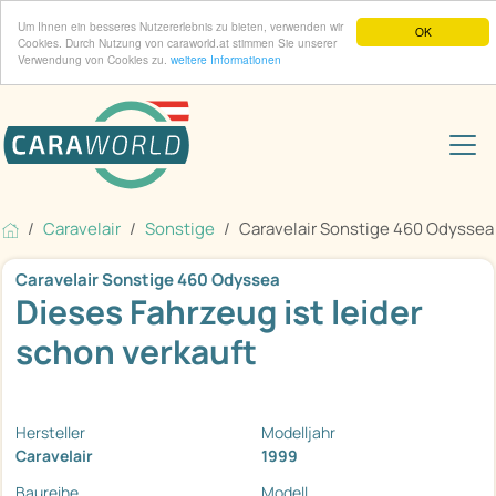
Um Ihnen ein besseres Nutzererlebnis zu bieten, verwenden wir
OK
Cookies. Durch Nutzung von caraworld.at stimmen Sie unserer
Verwendung von Cookies zu.
weitere Informationen
Caravelair
Sonstige
Caravelair Sonstige 460 Odyssea
Caravelair Sonstige 460 Odyssea
Dieses Fahrzeug ist leider
schon verkauft
Hersteller
Modelljahr
Caravelair
1999
Baureihe
Modell