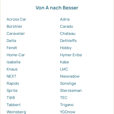
Von A nach Besser
Across Car
Adria
Bürstner
Carado
Caravelair
Chateau
Delta
Dethleffs
Fendt
Hobby
Home-Car
Hymer Eriba
Isabella
Kabe
Knaus
LMC
NEXT
Niewiadow
Rapido
Sonstige
Sprite
Sterckeman
T@B
TEC
Tabbert
Trigano
Weinsberg
YGOnow